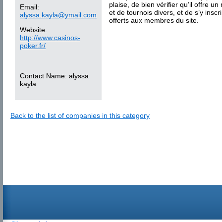
plaise, de bien vérifier qu’il offre
Email:
et de tournois divers, et de s’y inscr
alyssa.kayla@ymail.com
offerts aux membres du site.
Website:
http://www.casinos-
poker.fr/
Contact Name:
alyssa
kayla
Back to the list of companies in this category